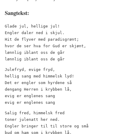
Sangtekst:
Glade jul, hellige jul!
Engler daler ned i skjul.
Hit de flyver med paradisgrønt;
hvor de ser hva for Gud er skjønt,
lønnlig iblant oss de går
lønnlig iblant oss de går
Julefryd, evige fryd,
hellig sang med himmelsk lyd!
Det er engler som hyrdene så
dengang Herren i krybben lå,
evig er englenes sang
evig er englenes sang
Salig fred, himmelsk fred
toner julenatt her ned.
Engler bringer til til store og små
bud om ham som i krybben lå.