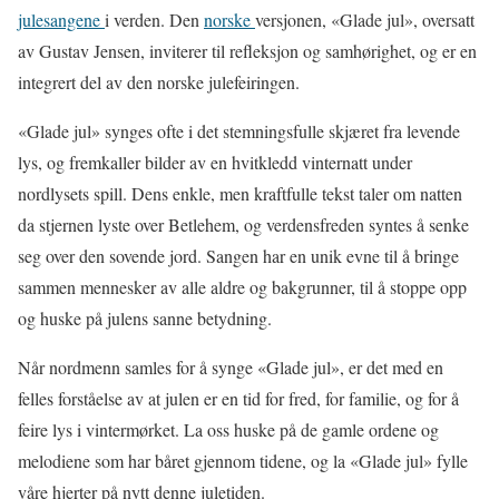
julesangene
i verden. Den
norske
versjonen, «Glade jul», oversatt
av Gustav Jensen, inviterer til refleksjon og samhørighet, og er en
integrert del av den norske julefeiringen.
«Glade jul» synges ofte i det stemningsfulle skjæret fra levende
lys, og fremkaller bilder av en hvitkledd vinternatt under
nordlysets spill. Dens enkle, men kraftfulle tekst taler om natten
da stjernen lyste over Betlehem, og verdensfreden syntes å senke
seg over den sovende jord. Sangen har en unik evne til å bringe
sammen mennesker av alle aldre og bakgrunner, til å stoppe opp
og huske på julens sanne betydning.
Når nordmenn samles for å synge «Glade jul», er det med en
felles forståelse av at julen er en tid for fred, for familie, og for å
feire lys i vintermørket. La oss huske på de gamle ordene og
melodiene som har båret gjennom tidene, og la «Glade jul» fylle
våre hjerter på nytt denne juletiden.